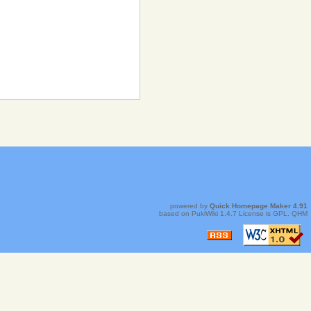
.
powered by
Quick Homepage Maker
4.91
based on
PukiWiki
1.4.7 License is
GPL
.
QHM