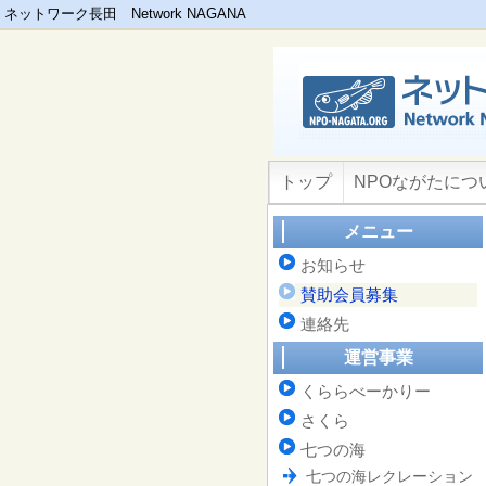
ネットワーク長田 Network NAGANA
トップ
NPOながたにつ
メニュー
お知らせ
賛助会員募集
連絡先
運営事業
くららべーかりー
さくら
七つの海
七つの海レクレーション