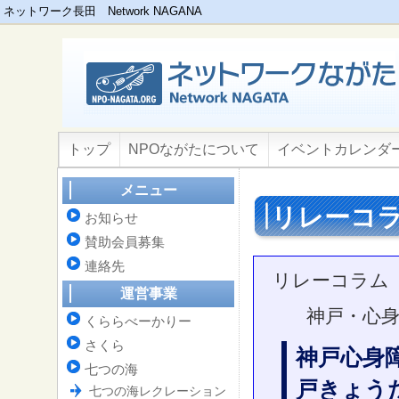
ネットワーク長田 Network NAGANA
トップ
NPOながたについて
イベントカレンダ
メニュー
リレーコ
お知らせ
賛助会員募集
連絡先
リレーコラム
運営事業
神戸・心
くららべーかりー
さくら
神戸心身
七つの海
戸きょう
七つの海レクレーション