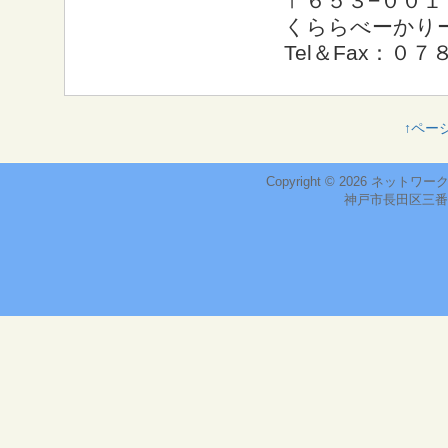
〒６５３−００１
くららべーかり
Tel＆Fax：０
↑ペー
Copyright © 2026
ネットワーク長田
神戸市長田区三番町2-2