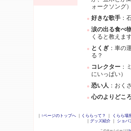
ォークソング
好きな歌手
：
涙の出る食べ
くると教えま
とくぎ
：車の
る？
コレクター
：
にいっぱい）
恐い人
：おく
心のよりどこ
｜
↑ページのトップへ
｜
くららって？
｜
くらら場
｜
グッズ紹介
｜
ショパ
このホームページは
h