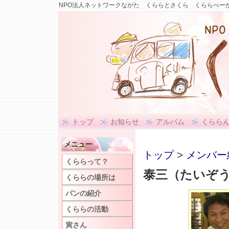
NPO法人ネットワークながた くららとさくら くららべーか
トップ
お知らせ
アルバム
くらら
メニュー
トップ
>
メンバー
くららって？
泰三（たいぞ
くららの場所は
パンの紹介
くららの活動
寅さん