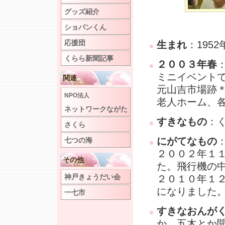
グッズ紹介
ショパンくん
応援団
生まれ
：1952
くらら新聞記事
２００３年春
ミニイベント
関連
元山吉市場跡
NPO法人
老人ホーム、
ネットワークながた
すきなもの
：
さくら
にがてなもの
七つの海
２００２年１
その他
た。飛行機の
神戸きょうだい会
２０１０年１
になりました
一七市
すきなおんが
か、五木とか