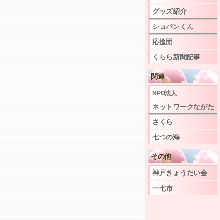
グッズ紹介
ショパンくん
応援団
くらら新聞記事
関連
NPO法人
ネットワークながた
さくら
七つの海
その他
神戸きょうだい会
一七市