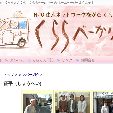
た くららとさくら くららべーかりー の ホームページへようこそ！
せ
アルバム
くららん日記
リンク
お問合せ
トップ
>
メンバー紹介
>
征平（しょうへい)