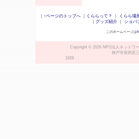
｜
↑ページのトップへ
｜
くららって？
｜
くらら場
｜
グッズ紹介
｜
ショパ
このホームページは
h
Copyright © 2026
NPO法人ネットワ
神戸市長田区三番町2
1