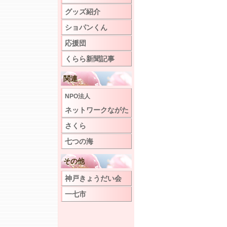
グッズ紹介
ショパンくん
応援団
くらら新聞記事
関連
NPO法人
ネットワークながた
さくら
七つの海
その他
神戸きょうだい会
一七市