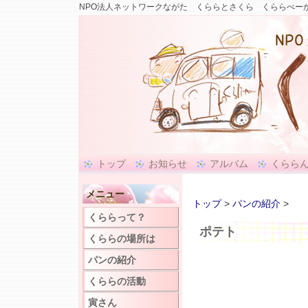
NPO法人ネットワークながた くららとさくら くららべーか
トップ
お知らせ
アルバム
くらら
メニュー
トップ
>
パンの紹介
>
くららって？
ポテト
くららの場所は
パンの紹介
くららの活動
寅さん