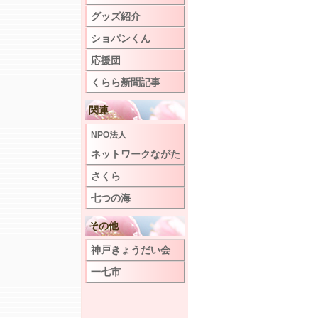
グッズ紹介
ショパンくん
応援団
くらら新聞記事
関連
NPO法人
ネットワークながた
さくら
七つの海
その他
神戸きょうだい会
一七市