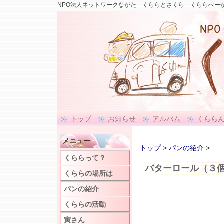
NPO法人ネットワークながた くららとさくら くららべーか
トップ
お知らせ
アルバム
くらら
メニュー
トップ
>
パンの紹介
>
くららって？
バターロール（３
くららの場所は
パンの紹介
くららの活動
寅さん