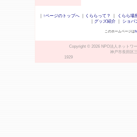
｜
↑ページのトップへ
｜
くららって？
｜
くらら場
｜
グッズ紹介
｜
ショパ
このホームページは
h
Copyright © 2026
NPO法人ネットワ
神戸市長田区三番町2
1